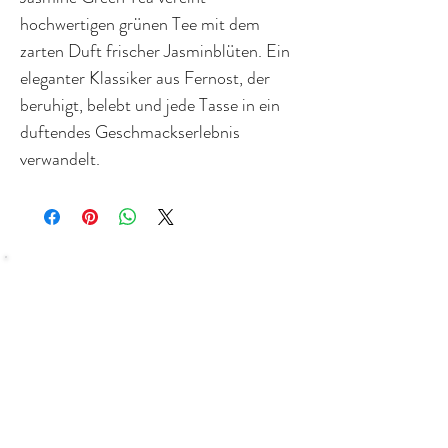
hochwertigen grünen Tee mit dem
zarten Duft frischer Jasminblüten. Ein
eleganter Klassiker aus Fernost, der
beruhigt, belebt und jede Tasse in ein
duftendes Geschmackserlebnis
verwandelt.
SHOP
Bundles Coffee
Subscription
Brew Gear