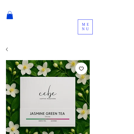
ME
NU