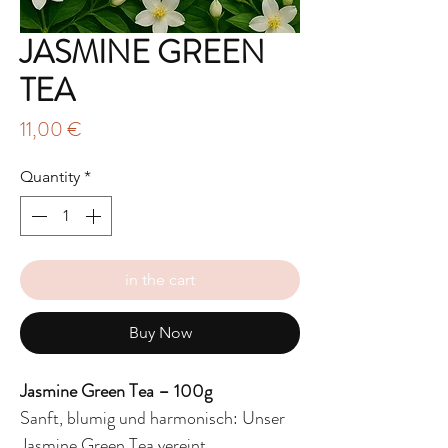
JASMINE GREEN
TEA
Price
11,00 €
Quantity
*
in the cart
Buy Now
Jasmine Green Tea – 100g
Sanft, blumig und harmonisch: Unser
Jasmine Green Tea vereint