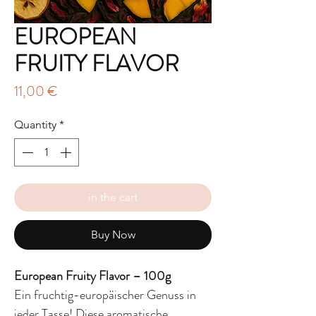
EUROPEAN
FRUITY FLAVOR
Price
11,00 €
Quantity
*
in the cart
Buy Now
European Fruity Flavor – 100g
Ein fruchtig-europäischer Genuss in
jeder Tasse! Diese aromatische