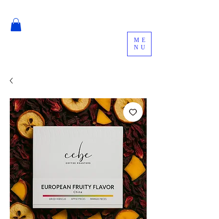
ME
NU